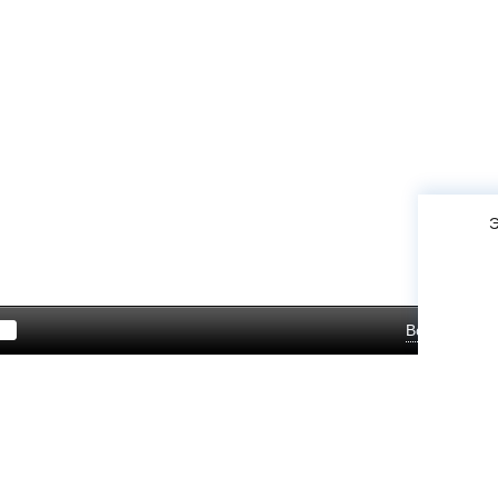
Э
Войти
Зар