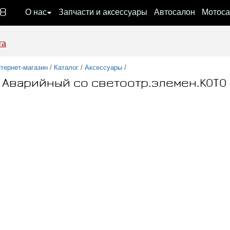
08
О нас
Запчасти и аксессуары
Автосалон
Мотоса
та
тернет-магазин
/
Каталог
/
Аксессуары
/
 Аварийный со светоотр.элемен.KOTO