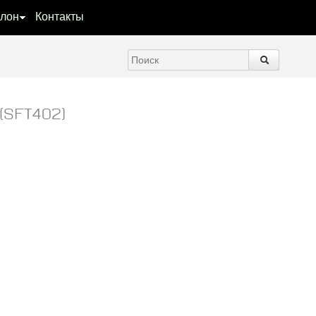
лон
Контакты
(SFT402)