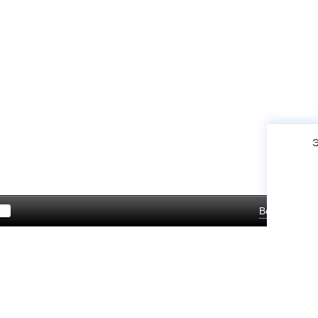
Э
Войти
Зар