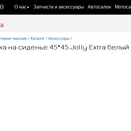
08
О нас
Запчасти и аксессуары
Автосалон
Мотоса
та
тернет-магазин
/
Каталог
/
Аксессуары
/
а на сиденье 45*45 Jolly Extra белый