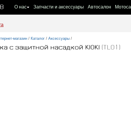
08
О нас
Запчасти и аксессуары
Автосалон
Мотоса
та
тернет-магазин
/
Каталог
/
Аксессуары
/
ка с защитной насадкой KIOKI
(TL01)