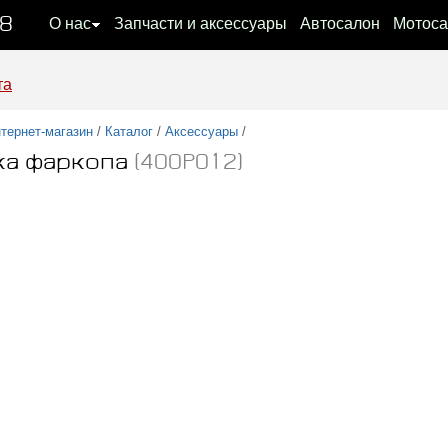
08
О нас
Запчасти и аксессуары
Автосалон
Мотоса
та
тернет-магазин
/
Каталог
/
Аксессуары
/
ка фаркопа
(400P012)