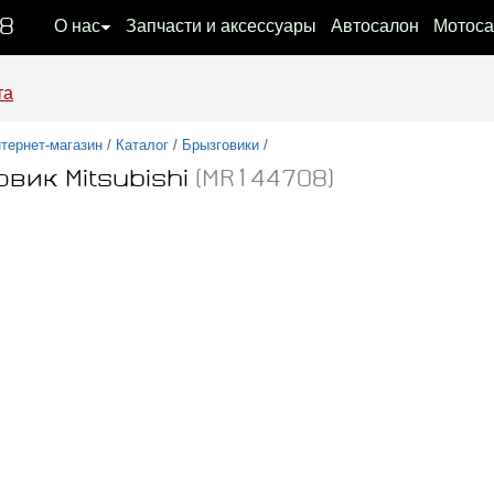
08
О нас
Запчасти и аксессуары
Автосалон
Мотоса
та
тернет-магазин
/
Каталог
/
Брызговики
/
вик Mitsubishi
(MR144708)