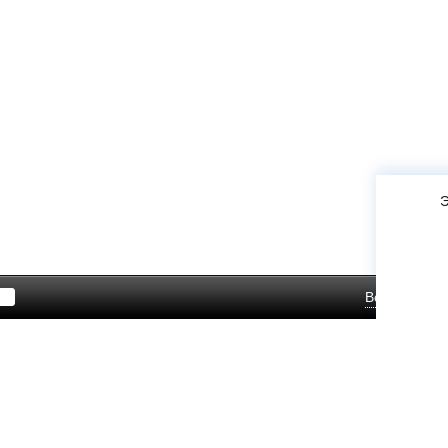
Э
Войти
Зар