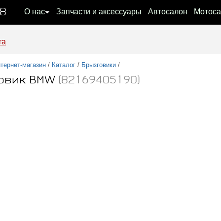
08
О нас
Запчасти и аксессуары
Автосалон
Мотоса
та
тернет-магазин
/
Каталог
/
Брызговики
/
овик BMW
(82169405190)