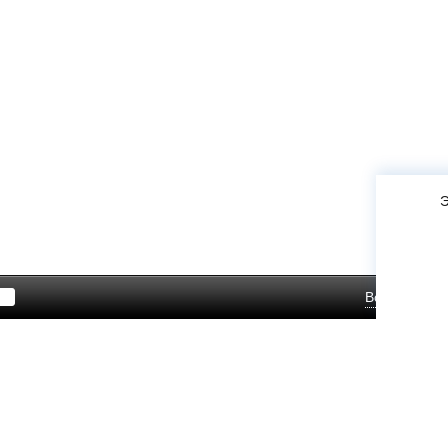
Э
Войти
Зар