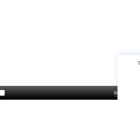
Э
Войти
Зар