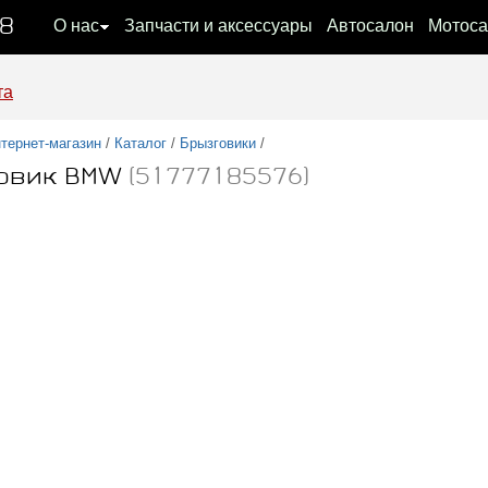
08
О нас
Запчасти и аксессуары
Автосалон
Мотоса
та
тернет-магазин
/
Каталог
/
Брызговики
/
овик BMW
(51777185576)