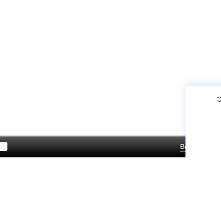
Э
Войти
Зар