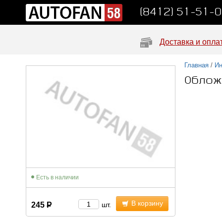
(8412) 51-51-
Доставка и опла
Главная
/
Ин
Облож
Есть в наличии
В корзину
245
Р
шт.