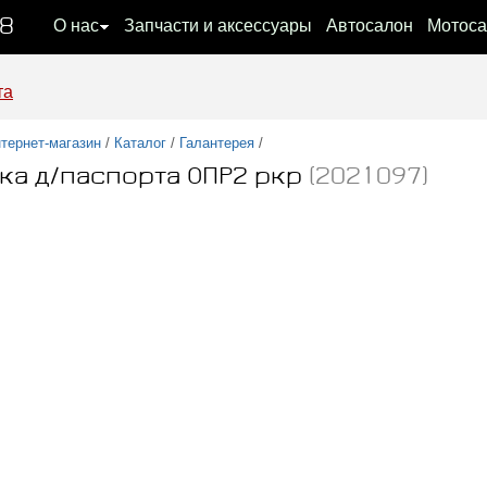
08
О нас
Запчасти и аксессуары
Автосалон
Мотоса
та
тернет-магазин
/
Каталог
/
Галантерея
/
ка д/паспорта ОПР2 ркр
(2021097)