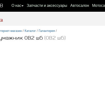
08
О нас
Запчасти и аксессуары
Автосалон
Мотоса
та
тернет-магазин
/
Каталог
/
Галантерея
/
умажник ОВ2 шб
(ОВ2 шб)