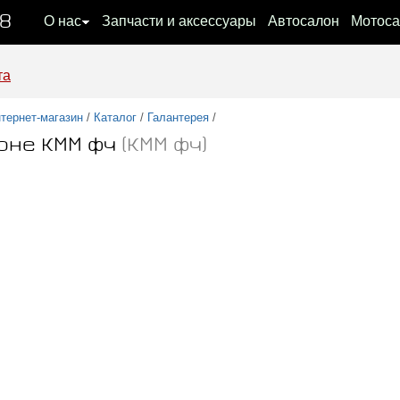
08
О нас
Запчасти и аксессуары
Автосалон
Мотоса
та
тернет-магазин
/
Каталог
/
Галантерея
/
оне КММ фч
(КММ фч)