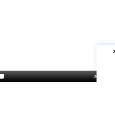
Э
Войти
Зар