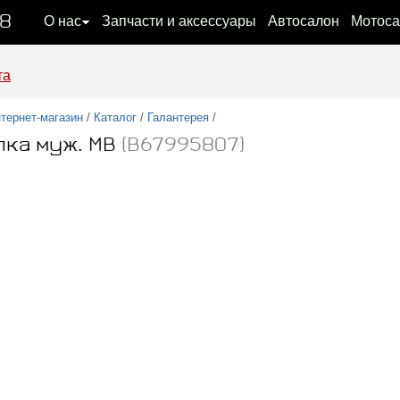
08
О нас
Запчасти и аксессуары
Автосалон
Мотоса
та
тернет-магазин
/
Каталог
/
Галантерея
/
лка муж. MB
(B67995807)