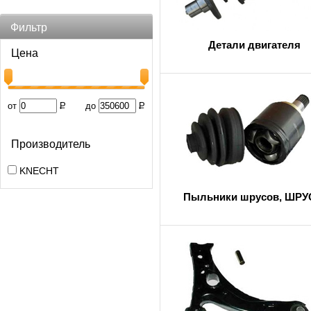
Фильтр
Детали двигателя
Цена
от
Р
до
Р
Производитель
KNECHT
Пыльники шрусов, ШР