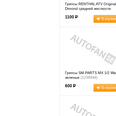
Грипсы RENTHAL ATV Original 
Dimond средней жесткости
(1239649)
1100
Р
В корзи
Грипсы SM-PARTS MX 1/2 Waf
зеленые
(1238948)
600
Р
В корзи