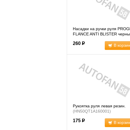
Насадки на ручки руля PROG
FLANCE ANTI BLISTER черн
(5002)
260
Р
В корзи
Рукоятка руля левая резин.
(HN50QT1A160001)
175
Р
В корзи