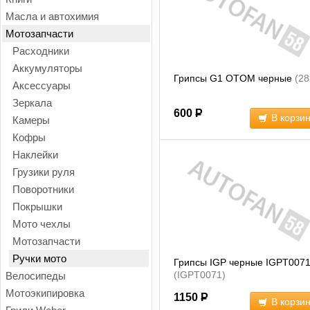
Масла и автохимия
Мотозапчасти
Расходники
Аккумуляторы
Грипсы G1 OTOM черные
(28
Аксессуары
Зеркала
600
Р
В корзи
Камеры
Кофры
Наклейки
Грузики руля
Поворотники
Покрышки
Мото чехлы
Мотозапчасти
Ручки мото
Грипсы IGP черные IGPT007
(IGPT0071)
Велосипеды
Мотоэкипировка
1150
Р
В корзи