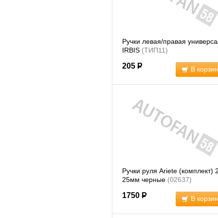
Ручки левая/правая универса
IRBIS
(ТИП11)
205
Р
В корзи
Ручки руля Ariete (комплект) 
25мм черные
(02637)
1750
Р
В корзи