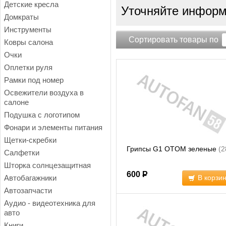
Детские кресла
Уточняйте информа
Домкраты
Инструменты
Сортировать товары по
Ковры салона
Очки
Оплетки руля
Рамки под номер
Освежители воздуха в
салоне
Подушка с логотипом
Фонари и элементы питания
Щетки-скребки
Грипсы G1 OTOM зеленые
(2
Салфетки
Шторка солнцезащитная
600
Р
Автобагажники
В корзи
Автозапчасти
Аудио - видеотехника для
авто
Книги