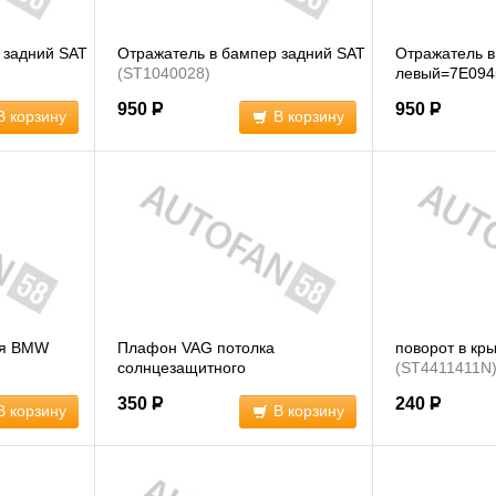
 задний SAT
Отражатель в бампер задний SAT
Отражатель в
(ST1040028)
левый=7E094
>
(ST1040027
950
Р
950
Р
В корзину
В корзину
ря BMW
Плафон VAG потолка
поворот в кр
солнцезащитного
(ST4411411N
козырька=3B0947109Y20
350
Р
240
Р
(3B0947113Y20)
В корзину
В корзину