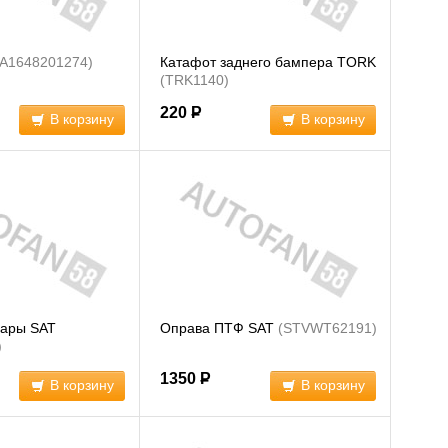
(A1648201274)
Катафот заднего бампера TORK
(TRK1140)
220
Р
В корзину
В корзину
ары SAT
Оправа ПТФ SAT
(STVWT62191)
)
1350
Р
В корзину
В корзину