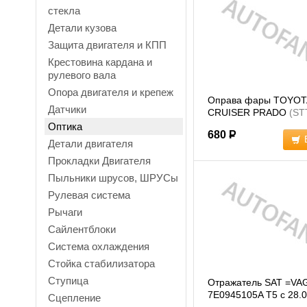
стекла
Детали кузова
Защита двигателя и КПП
Крестовина кардана и
рулевого вала
Опора двигателя и крепеж
Оправа фары TOYOT
Датчики
CRUISER PRADO
(ST
Оптика
680
Р
Детали двигателя
Прокладки Двигателя
Пыльники шрусов, ШРУСы
Рулевая система
Рычаги
Сайлентблоки
Система охлаждения
Стойка стабилизатора
Ступица
Отражатель SAT =VA
7E0945105A T5 с 28.0
Сцепление