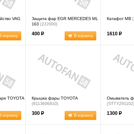
йство VAG
Защита фар EGR MERCEDES ML
Катафот MB
163
(222000)
400
Р
1610
Р
В корзину
В корзину
наря TOYOTA
Крышка фары TOYOTA
Омыватель ф
(8113606810)
(STTY291102
300
Р
1300
Р
В корзину
В корзину