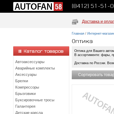
(8412) 51-51-
Доставка и опла
Главная
/
Интернет-магази
Оптика
Оптика для Вашего автом
В ассортименте: фары, п
Автоаксессуары
Доставка по России. Воз
Аварийные комплекты
Аксессуары
Сортировать това
Брелки
Компрессоры
Брызговики
Буксировочные тросы
Галантерея
Детские кресла