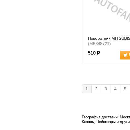
Поворотник MITSUBI
(MB848721)
510
Р
1
2
3
4
5
География доставки: Москв
Казань, Чебоксары и други