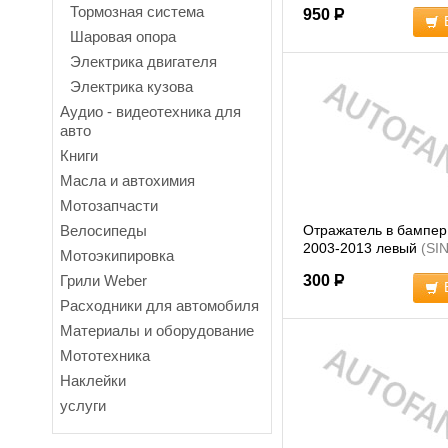
с распашными
(ST44
Тормозная система
950
Р
Шаровая опора
Электрика двигателя
Электрика кузова
Аудио - видеотехника для
авто
Книги
Масла и автохимия
Мотозапчасти
Велосипеды
Отражатель в бампе
2003-2013 левый
(SI
Мотоэкипировка
Грили Weber
300
Р
Расходники для автомобиля
Материалы и оборудование
Мототехника
Наклейки
услуги