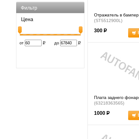
Фильтр
Отражатель в бампер
Цена
(ST5512900L)
300
Р
от
Р
до
Р
Плата заднего фона
(63218363565)
1000
Р