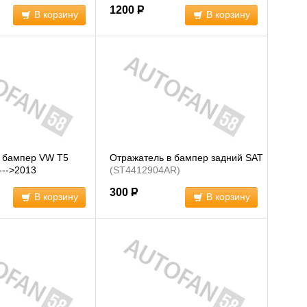
(7E0945106)
4412910RUE
(7E0945106E)
1200
Р
В корзину
В корзину
в бампер VW T5
Отражатель в бампер задний SAT
--->2013
(ST4412904AR)
3)
300
Р
В корзину
В корзину