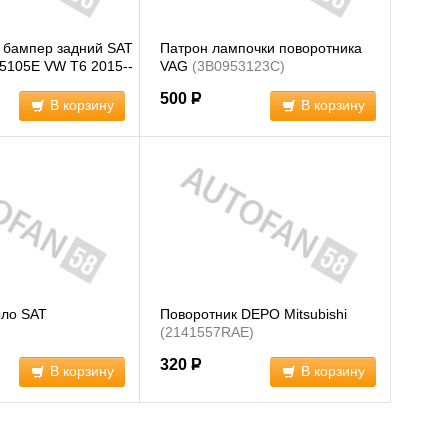
 бампер задний SAT
Патрон лампочки поворотника
5105E VW T6 2015--
VAG
(3B0953123C)
)
500
Р
В корзину
В корзину
ыло SAT
Поворотник DEPO Mitsubishi
)
(2141557RAE)
320
Р
В корзину
В корзину