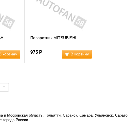
SHI
Поворотник MITSUBISHI
975
Р
В корзину
В корзину
а и Московская область, Тольятти, Саранск, Самара, Ульяновск, Сарато
е города России.