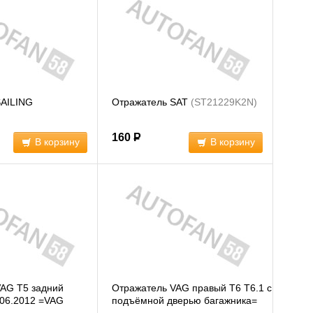
SAILING
Отражатель SAT
(ST21229K2N)
)
160
Р
В корзину
В корзину
AG T5 задний
Отражатель VAG правый T6 Т6.1 с
06.2012 =VAG
подъёмной дверью багажника=