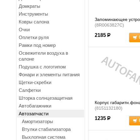
Домкраты
Инструменты
Запоминающее устро
Ковры салона
(8R0063827C)
Очки
2185
Р
Оплетки руля
Рамки под номер
Освежители воздуха в
салоне
Подушка с логотипом
Фонари и элементы питания
Щетки-скребки
Салфетки
Шторка солнцезащитная
Корпус габаритн.фо
Автобагажники
(8151132180)
Автозапчасти
1235
Р
Амортизаторы
Втулки стабилизатора
Выхлопная система