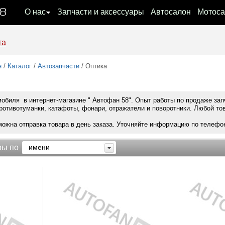
08
О нас
Запчасти и аксессуары
Автосалон
Мотоса
та
н
/
Каталог
/
Автозапчасти
/ Оптика
обиля в интернет-магазине " Автофан 58". Опыт работы по продаже зап
ротивотуманки, катафоты, фонари, отражатели и поворотники. Любой това
можна отправка товара в день заказа. Уточняйте информацию по телефону
ры по
имени