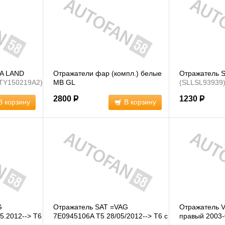
A LAND
Отражатели фар (компл.) белые
Отражатель 
TY150219A2)
MB GL
(SLLSL93939
2800
Р
1230
Р
В корзину
В корзину
G
Отражатель SAT =VAG
Отражатель V
5.2012--> T6
7E0945106A T5 28/05/2012--> T6 с
правый 2003-