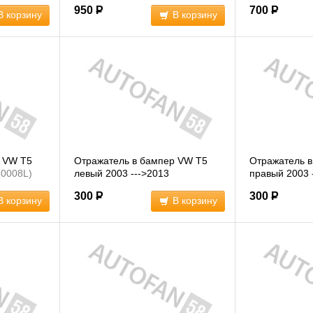
12904L)
распашными
(ST4412904R)
7E0945106C
950
Р
700
Р
В корзину
В корзину
р VW T5
Отражатель в бампер VW T5
Отражатель 
N0008L)
левый 2003 --->2013
правый 2003 
(BSG90806002)
(BSG9080600
300
Р
300
Р
В корзину
В корзину