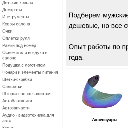
Детские кресла
Домкраты
Подберем мужские
Инструменты
Ковры салона
дешевые, но все о
Очки
Оплетки руля
Рамки под номер
Опыт работы по пр
Освежители воздуха в
года.
салоне
Подушка с логотипом
Фонари и элементы питания
Щетки-скребки
Салфетки
Шторка солнцезащитная
Автобагажники
Автозапчасти
Аудио - видеотехника для
Аксессуары
авто
Книги