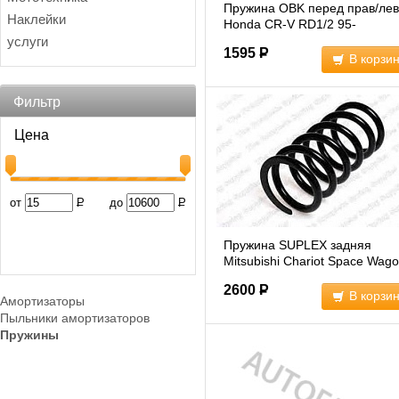
Пружина OBK перед прав/лев
Наклейки
Honda CR-V RD1/2 95-
01=52441S10J01
(C4H10112H
услуги
1595
Р
В корзи
Фильтр
Цена
от
Р
до
Р
Пружина SUPLEX задняя
Mitsubishi Chariot Space Wag
(20037)
2600
Р
В корзи
Амортизаторы
Пыльники амортизаторов
Пружины