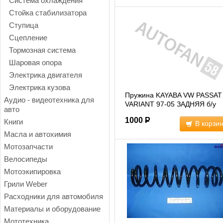
Система охлаждения
Стойка стабилизатора
Ступица
Сцепление
Тормозная система
Шаровая опора
Электрика двигателя
Электрика кузова
Пружина KAYABA VW PASSAT
Аудио - видеотехника для
VARIANT 97-05 ЗАДНЯЯ б/у
авто
(RX6346)
1000
Р
Книги
В корзи
Масла и автохимия
Мотозапчасти
Велосипеды
Мотоэкипировка
Грили Weber
Расходники для автомобиля
Материалы и оборудование
Мототехника