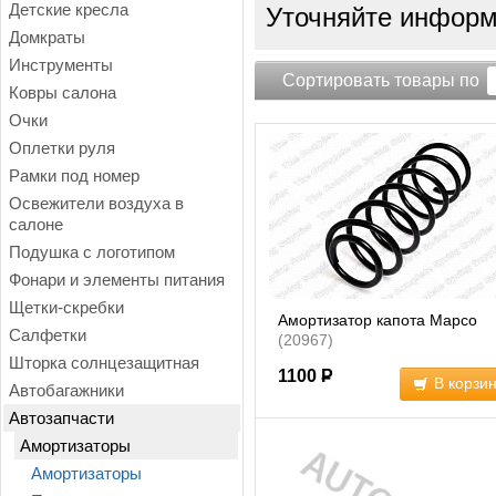
Детские кресла
Уточняйте информа
Домкраты
Инструменты
Сортировать товары по
Ковры салона
Очки
Оплетки руля
Рамки под номер
Освежители воздуха в
салоне
Подушка с логотипом
Фонари и элементы питания
Щетки-скребки
Амортизатор капота Mapco
Салфетки
(20967)
Шторка солнцезащитная
1100
Р
В корзи
Автобагажники
Автозапчасти
Амортизаторы
Амортизаторы