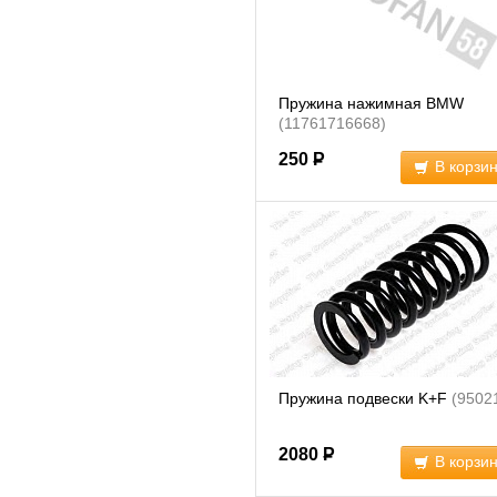
Пружина нажимная BMW
(11761716668)
250
Р
В корзи
Пружина подвески K+F
(9502
2080
Р
В корзи