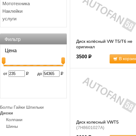
Мототехника
Наклейки
услуги
Фильтр
Диск колёсный VW T5/T6 не
оригинал
Цена
3500
Р
В корзи
от
Р
до
Р
Болты Гайки Шпильки
Диски
Колпаки
Диск колесный VWT5
Шины
(7H8601027A)