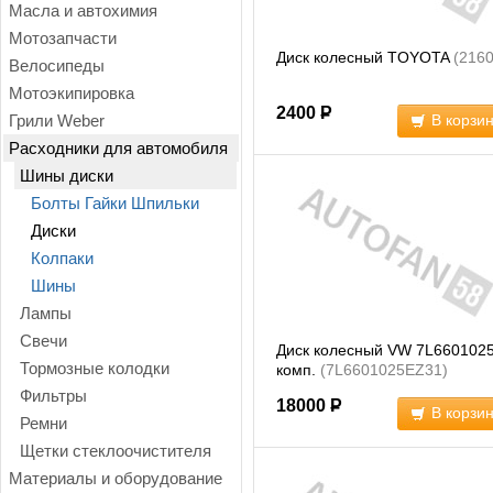
Масла и автохимия
Мотозапчасти
Диск колесный TOYOTA
(216
Велосипеды
Мотоэкипировка
2400
Р
Грили Weber
В корзи
Расходники для автомобиля
Шины диски
Болты Гайки Шпильки
Диски
Колпаки
Шины
Лампы
Свечи
Диск колесный VW 7L660102
Тормозные колодки
комп.
(7L6601025EZ31)
Фильтры
18000
Р
В корзи
Ремни
Щетки стеклоочистителя
Материалы и оборудование