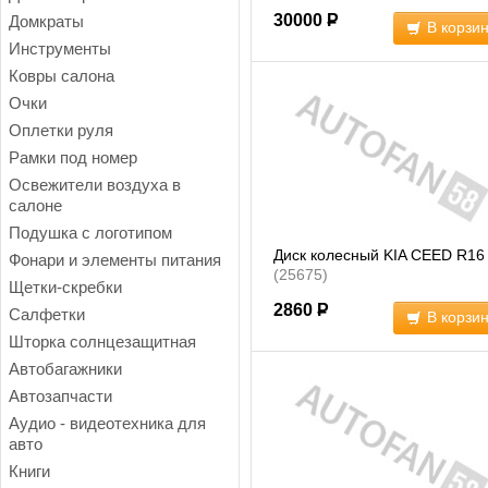
30000
Р
Домкраты
В корзи
Инструменты
Ковры салона
Очки
Оплетки руля
Рамки под номер
Освежители воздуха в
салоне
Подушка с логотипом
Диск колесный KIA CEED R16
Фонари и элементы питания
(25675)
Щетки-скребки
2860
Р
Салфетки
В корзи
Шторка солнцезащитная
Автобагажники
Автозапчасти
Аудио - видеотехника для
авто
Книги