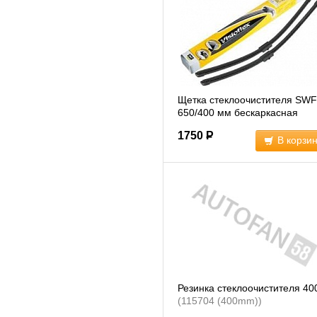
Щетка стеклоочистителя SWF
650/400 мм бескаркасная
комплект 2 шт Opel Corsa D/E
1750
Р
(119385)
В корзи
Резинка стеклоочистителя 4
(115704 (400mm))