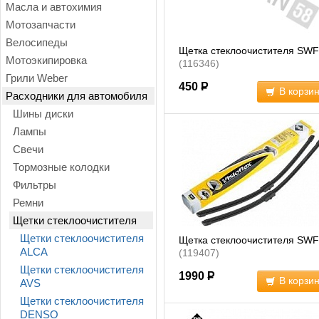
Масла и автохимия
Мотозапчасти
Велосипеды
Щетка стеклоочистителя SWF
Мотоэкипировка
(116346)
Грили Weber
450
Р
В корзи
Расходники для автомобиля
Шины диски
Лампы
Свечи
Тормозные колодки
Фильтры
Ремни
Щетки стеклоочистителя
Щетки стеклоочистителя
Щетка стеклоочистителя SWF
ALCA
(119407)
Щетки стеклоочистителя
1990
Р
В корзи
AVS
Щетки стеклоочистителя
DENSO