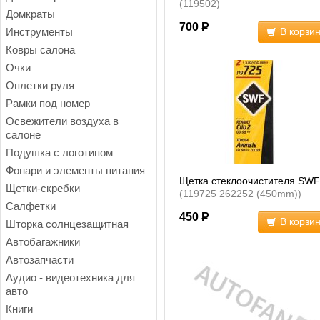
(119502)
Домкраты
700
Р
Инструменты
В корзи
Ковры салона
Очки
Оплетки руля
Рамки под номер
Освежители воздуха в
салоне
Подушка с логотипом
Фонари и элементы питания
Щетка стеклоочистителя SWF
Щетки-скребки
(119725 262252 (450mm))
Салфетки
450
Р
В корзи
Шторка солнцезащитная
Автобагажники
Автозапчасти
Аудио - видеотехника для
авто
Книги