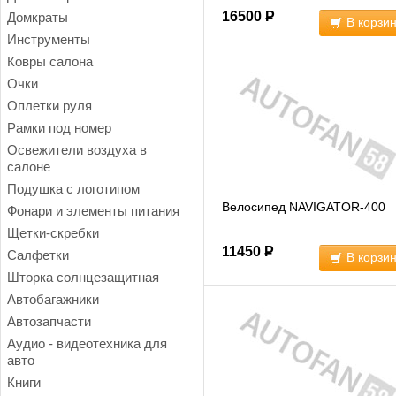
16500
Р
Домкраты
В корзи
Инструменты
Ковры салона
Очки
Оплетки руля
Рамки под номер
Освежители воздуха в
салоне
Подушка с логотипом
Велосипед NAVIGATOR-400
Фонари и элементы питания
Щетки-скребки
11450
Р
Салфетки
В корзи
Шторка солнцезащитная
Автобагажники
Автозапчасти
Аудио - видеотехника для
авто
Книги