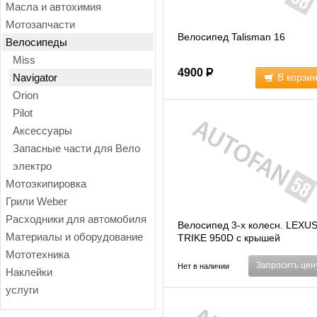
Масла и автохимия
Мотозапчасти
Велосипед Talisman 16
Велосипеды
Miss
4900
Р
Navigator
В корзи
Orion
Pilot
Аксессуары
Запасные части для Вело
электро
Мотоэкипировка
Грили Weber
Расходники для автомобиля
Велосипед 3-х колесн. LEXU
Материалы и оборудование
TRIKE 950D с крышей
Мототехника
Запросить цен
Нет в наличии
Наклейки
услуги